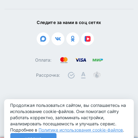
Следите за нами в соц сетях
Оплата:
Рассрочка:
© 2026 ООО "Биотроника". Все права защищены
Продолжая пользоваться сайтом, вы соглашаетесь на
Политика конфиденциальности
использование cookie-файлов. Они помогают сайту
работать корректно, запоминать настройки,
Политика обработки персональных данных
анализировать посещаемость и улучшать сервис.
Политика использования cookie-файлов
Подробнее в
Политике использования cookie-файлов
.
Не является публичной офертой