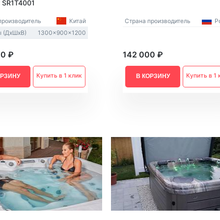
Из Европы
s SR1T4001
AquaVita
Endless Pool
производитель
Китай
Страна производитель
Ро
Bigeer
 (ДxШxВ)
1300x900x1200
00 ₽
142 000 ₽
Купить в 1 клик
Купить в 1 
ОРЗИНУ
В КОРЗИНУ