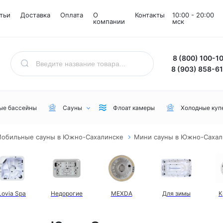
тьи
Доставка
Оплата
О
Контакты
10:00 - 20:00
компании
мск
8 (800) 100-1
8 (903) 858-6
ые бассейны
Сауны
Флоат камеры
Холодные куп
обильные сауны в Южно-Сахалинске
Мини сауны в Южно-Сахал
Назначение
Комнаты
Бренд
Уличные
Снежные комнаты
NordicSpa
Для дачи
Соляные комнаты
Lovia Spa
Lovia Spa
Недорогие
MEXDA
Для зимы
К
Для бани или сауны
Joy Spa
Для коммерческого пользования
MEXDA
Для зимы
Jacuzzi