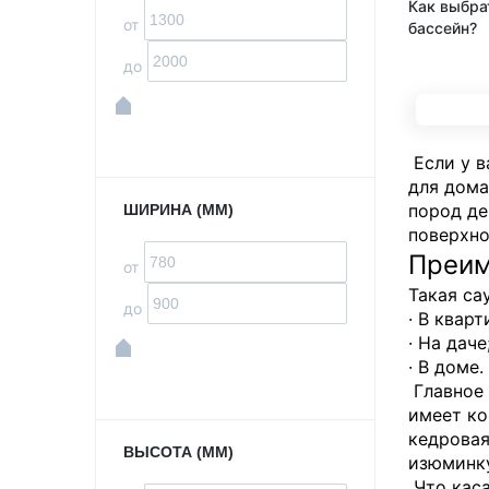
Как выбра
от
бассейн?
до
Если у в
для дома
пород де
ШИРИНА (ММ)
поверхно
Преим
от
Такая са
до
· В кварт
· На даче
· В доме.
Главное 
имеет ко
кедровая
ВЫСОТА (ММ)
изюминку
Что каса