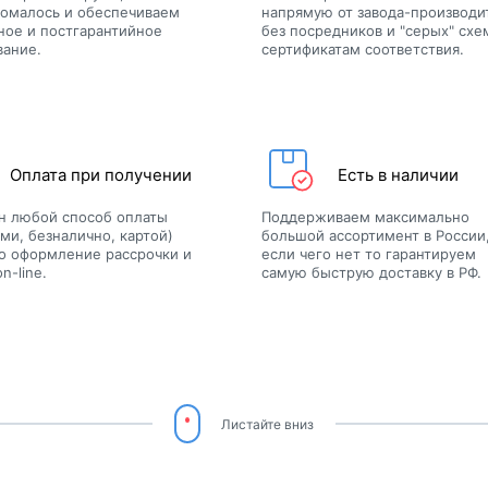
ломалось и обеспечиваем
напрямую от завода-производи
ное и постгарантийное
без посредников и "серых" схе
вание.
сертификатам соответствия.
Оплата при получении
Есть в наличии
н любой способ оплаты
Поддерживаем максимально
ми, безналично, картой)
большой ассортимент в России
о оформление рассрочки и
если чего нет то гарантируем
n-line.
самую быструю доставку в РФ.
Листайте вниз