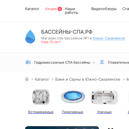
Каталог
Акции
Наши
Видеообзоры
Ста
работы
БАССЕЙНЫ-СПА.РФ
Магазин спа-бассейнов №1 в
Южно-Сахалинске
Нам 15 лет!
Гидромассажные СПА бассейны
Плавательн
Каталог
Бани и Сауны в Южно-Сахалинске
М
Встраиваемые
Переливные
Уличные
Встраиваемые
Инфракрасные
Турецкий хамам
Переливные
сауны