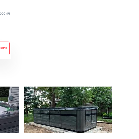
ссия
клик