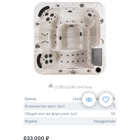
1
/
3
2280x2280x940мм
Бренд
Jazzi Pool (США-Китай)
Количество мест (шт)
5
Общее кол-во форсунок (шт)
55
Форма
Квадратная
633 000 ₽